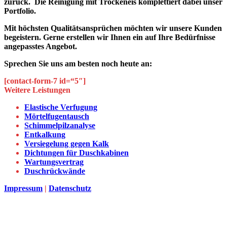
zurück. Die Reinigung mit Trockeneis komplettiert dabei unser
Portfolio.
Mit höchsten Qualitätsansprüchen möchten wir unsere Kunden
begeistern. Gerne erstellen wir Ihnen ein auf Ihre Bedürfnisse
angepasstes Angebot.
Sprechen Sie uns am besten noch heute an:
[contact-form-7 id=“5″]
Weitere Leistungen
Elastische Verfugung
Mörtelfugentausch
Schimmelpilzanalyse
Entkalkung
Versiegelung gegen Kalk
Dichtungen für Duschkabinen
Wartungsvertrag
Duschrückwände
Impressum
|
Datenschutz
d
A