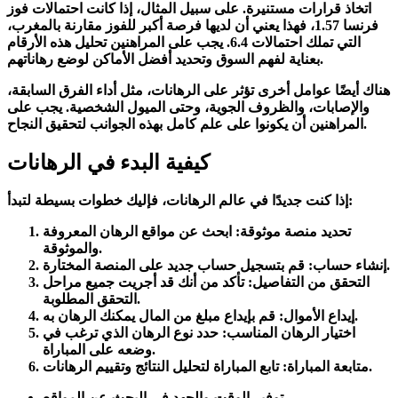
اتخاذ قرارات مستنيرة. على سبيل المثال، إذا كانت احتمالات فوز
فرنسا 1.57، فهذا يعني أن لديها فرصة أكبر للفوز مقارنة بالمغرب،
التي تملك احتمالات 6.4. يجب على المراهنين تحليل هذه الأرقام
بعناية لفهم السوق وتحديد أفضل الأماكن لوضع رهاناتهم.
هناك أيضًا عوامل أخرى تؤثر على الرهانات، مثل أداء الفرق السابقة،
والإصابات، والظروف الجوية، وحتى الميول الشخصية. يجب على
المراهنين أن يكونوا على علم كامل بهذه الجوانب لتحقيق النجاح.
كيفية البدء في الرهانات
إذا كنت جديدًا في عالم الرهانات، فإليك خطوات بسيطة لتبدأ:
تحديد منصة موثوقة:
ابحث عن مواقع الرهان المعروفة
والموثوقة.
قم بتسجيل حساب جديد على المنصة المختارة.
إنشاء حساب:
التحقق من التفاصيل:
تأكد من أنك قد أجريت جميع مراحل
التحقق المطلوبة.
قم بإيداع مبلغ من المال يمكنك الرهان به.
إيداع الأموال:
اختيار الرهان المناسب:
حدد نوع الرهان الذي ترغب في
وضعه على المباراة.
تابع المباراة لتحليل النتائج وتقييم الرهانات.
متابعة المباراة:
توفير الوقت والجهد في البحث عن المواقع