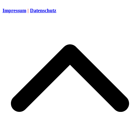
Impressum
|
Datenschutz
d
A
s