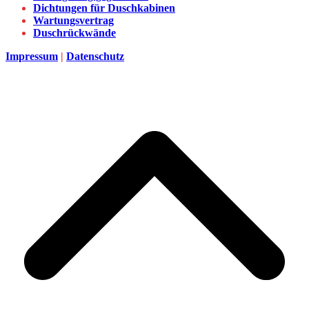
Dichtungen für Duschkabinen
Wartungsvertrag
Duschrückwände
Impressum
|
Datenschutz
d
A
s